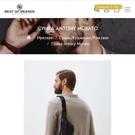
Товаров 0 (0р.)
СУМКА ANTONY MORATO
Мужская
Сумки/Кошельки/Рюкзаки
Сумка Antony Morato